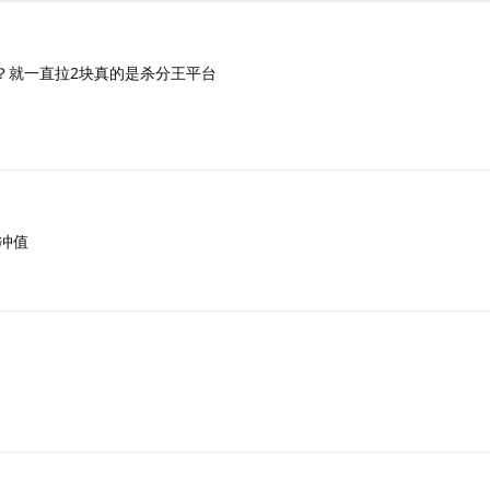
？就一直拉2块真的是杀分王平台
冲值