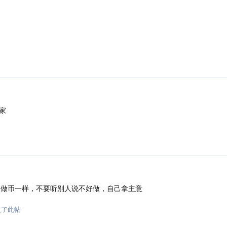
家
做币一样，不要听别人说不好做，自己拿主意
复了此帖