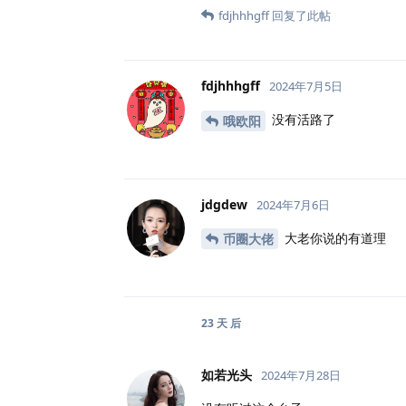
fdjhhhgff
回复了此帖
fdjhhhgff
2024年7月5日
没有活路了
哦欧阳
jdgdew
2024年7月6日
大老你说的有道理
币圈大佬
23 天
后
如若光头
2024年7月28日