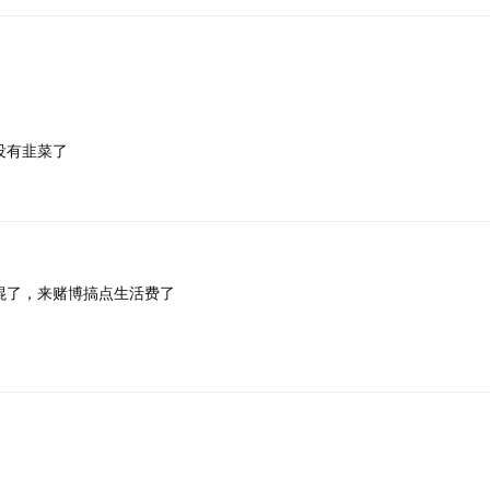
没有韭菜了
混了，来赌博搞点生活费了