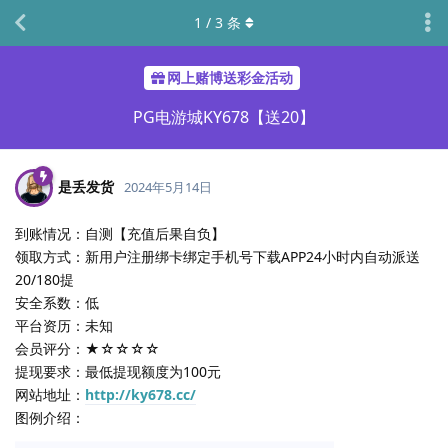
1
/
3
条
网上赌博送彩金活动
PG电游城KY678【送20】
是丢发货
2024年5月14日
到账情况：自测【充值后果自负】
领取方式：新用户注册绑卡绑定手机号下载APP24小时内自动派送
20/180提
安全系数：低
平台资历：未知
会员评分：★☆☆☆☆
提现要求：最低提现额度为100元
网站地址：
http://ky678.cc/
图例介绍：