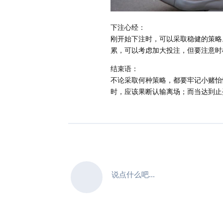
下注心经：
刚开始下注时，可以采取稳健的策略
累，可以考虑加大投注，但要注意时
结束语：
不论采取何种策略，都要牢记小赌怡
时，应该果断认输离场；而当达到止
说点什么吧...