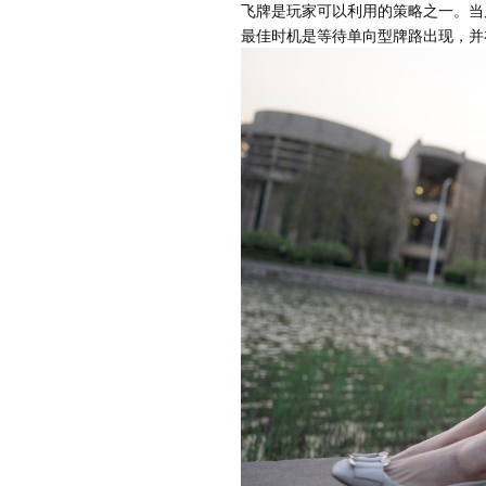
飞牌是玩家可以利用的策略之一。当
最佳时机是等待单向型牌路出现，并