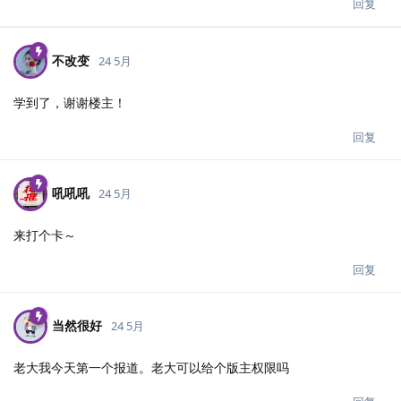
回复
不改变
24 5月
学到了，谢谢楼主！
回复
吼吼吼
24 5月
来打个卡～
回复
当然很好
24 5月
老大我今天第一个报道。老大可以给个版主权限吗