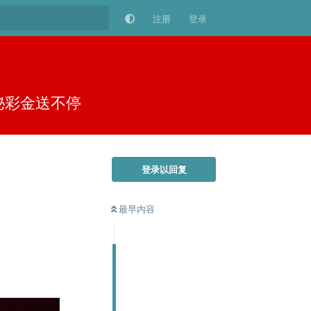
注册
登录
秘彩金送不停
登录以回复
最早内容