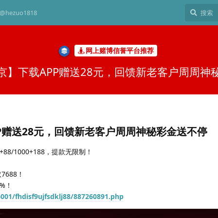
hezuo1818
网上赌博信誉平台推荐
京】下载APP赠送28元，回馈新老客户周周神
P赠送28元，回馈新老客户周周神秘彩金送不停
0+88/1000+188，提款无限制！
688！
%！
6001/fhdisf9ujfsdklj88/887260891.php