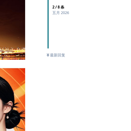
2
/
8
条
五月 2026
最新回复