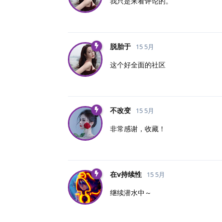
我只是来看评论的。
脱胎于
15 5月
这个好全面的社区
不改变
15 5月
非常感谢，收藏！
在v持续性
15 5月
继续潜水中～