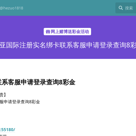
hezuo1818
网上赌博送彩金活动
亚国际注册实名绑卡联系客服申请登录查询8
联系客服申请登录查询8彩金
责】
服申请登录查询8彩金
z:55180/