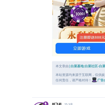
本文章由
|白菜基地:白菜社区-白
本站资源均来源于互联网，仅供娱
任何责任，请严格对待！
广告
纸飞机
25 3月