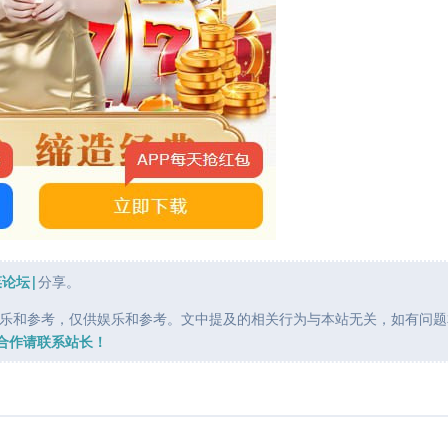
菜论坛|
分享。
乐和参考，仅供娱乐和参考。文中提及的相关行为与本站无关，如有问题
合作请联系站长！