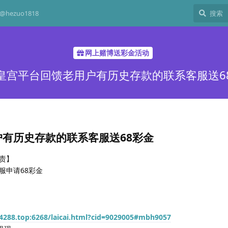
hezuo1818
网上赌博送彩金活动
皇宫平台回馈老用户有历史存款的联系客服送6
有历史存款的联系客服送68彩金
责】
服申请68彩金
84288.top:6268/laicai.html?cid=9029005#mbh9057