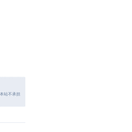
本站不承担
回复