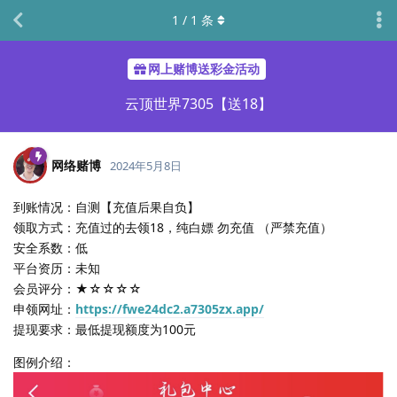
1
/
1
条
网上赌博送彩金活动
云顶世界7305【送18】
网络赌博
2024年5月8日
到账情况：自测【充值后果自负】
领取方式：充值过的去领18，纯白嫖 勿充值 （严禁充值）
安全系数：低
平台资历：未知
会员评分：★☆☆☆☆
申领网址：
https://fwe24dc2.a7305zx.app/
提现要求：最低提现额度为100元
图例介绍：