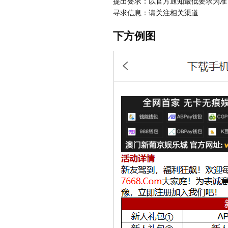
提出要求：以官方通知最低要求为准
寻求信息：请关注相关渠道
下方例图