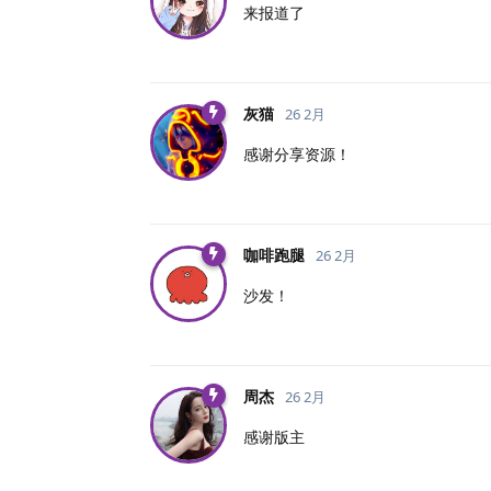
来报道了
灰猫
26 2月
感谢分享资源！
咖啡跑腿
26 2月
沙发！
周杰
26 2月
感谢版主