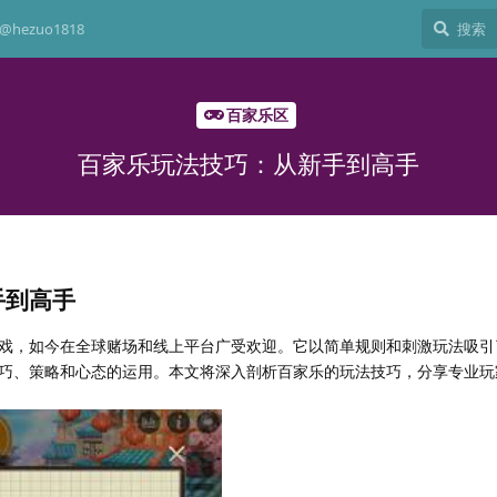
hezuo1818
百家乐区
百家乐玩法技巧：从新手到高手
手到高手
戏，如今在全球赌场和线上平台广受欢迎。它以简单规则和刺激玩法吸引
巧、策略和心态的运用。本文将深入剖析百家乐的玩法技巧，分享专业玩