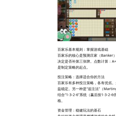
百家乐基本规则：掌握游戏基础
百家乐的核心是预测庄家（Banke
决定是否补第三张牌。点数计算：A=1，
是制定策略的起点。
投注策略：选择适合你的方法
百家乐有多种投注策略，各有优劣。最常
益稳定。另一种是“追注法”（Mar
结合“1-3-2-6”系统（赢后按1
格。
资金管理：稳健玩法的基石