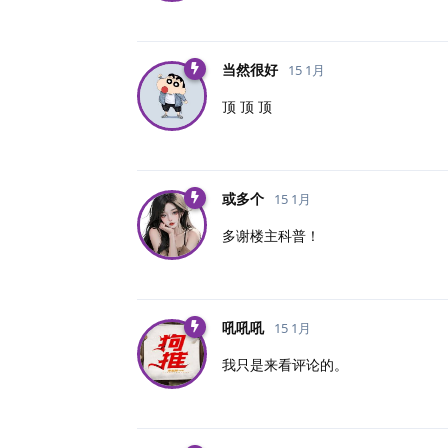
当然很好
15 1月
顶 顶 顶
或多个
15 1月
多谢楼主科普！
吼吼吼
15 1月
我只是来看评论的。