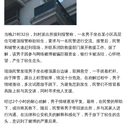
当晚21时32分，刘村派出所接到报警称，一名男子坐在某小区高层
住宅楼顶报警称欲轻生，要求与一名民警进行交流。接警后，民警
和辅警火速赶到现场，并联系消防救援部门展开救援工作。据了
解，该男子因参与网络赌博被骗巨额资金，银行卡被冻结，心怀绝
望，产生了轻生念头。
现场民警发现男子坐在楼顶露台边缘，双脚悬空，一手抓着栏杆。
由于降雪，露台上积雪较厚，情况十分危急。在劝解过程中，男子
情绪激动，多次试图放手跳下。为避免悲剧发生，民警们不惜冒着
风险上前与其交谈，同时寻求他人支援。
经过2个小时的耐心劝解，男子情绪逐渐平复。最终，在民警的帮助
下，成功将其救下。随后，民警将男子带回派出所，并与其家人进
行沟通。在法律和公安机关的解释和感化下，男子放下了轻生的念
头，意识到了赌博的严重后果。