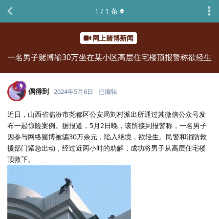
1
/
1
条
网上赌博新闻
一名男子赌博输30万坐在某小区高层住宅楼顶报警称欲轻生
偶得到
2024年5月6日
已编辑
近日，山西省临汾市尧都区公安局刘村派出所通过其微信公众号发
布一起惊险案例。据报道，5月2日晚，该所接到报警称，一名男子
因参与网络赌博被骗30万余元，陷入绝境，欲轻生。民警和消防救
援部门紧急出动，经过近两小时的劝解，成功将男子从高层住宅楼
顶救下。