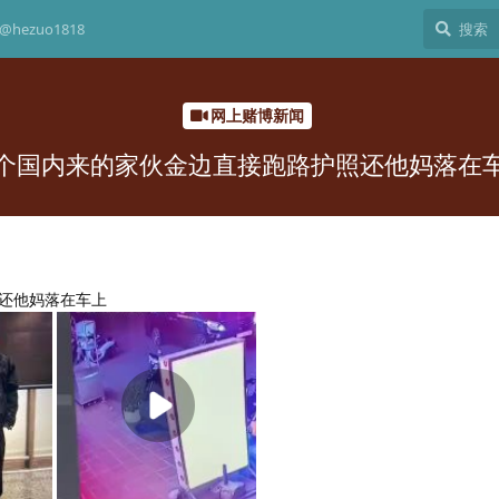
hezuo1818
网上赌博新闻
个国内来的家伙金边直接跑路护照还他妈落在
还他妈落在车上