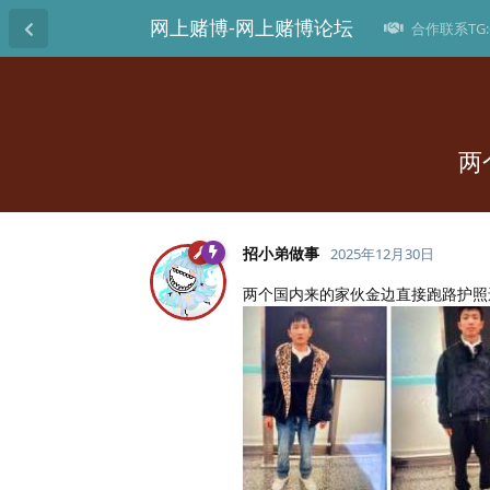
网上赌博-网上赌博论坛
合作联系TG:@
两
招小弟做事
2025年12月30日
两个国内来的家伙金边直接跑路护照