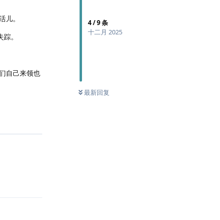
活儿。
4
/
9
条
十二月 2025
失踪。
们自己来领也
最新回复
回复
回复