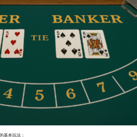
的基本玩法：