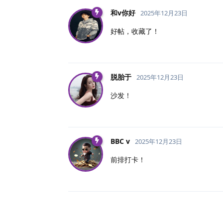
和v你好
2025年12月23日
好帖，收藏了！
脱胎于
2025年12月23日
沙发！
BBC v
2025年12月23日
前排打卡！