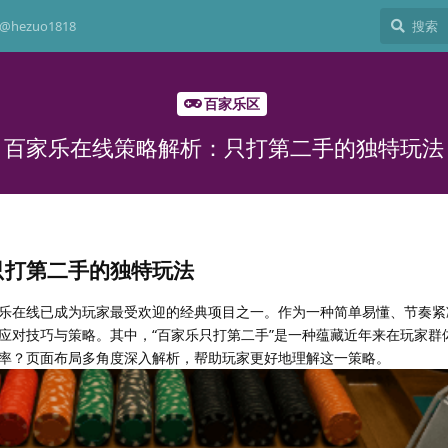
hezuo1818
百家乐区
百家乐在线策略解析：只打第二手的独特玩法
只打第二手的独特玩法
乐在线已成为玩家最受欢迎的经典项目之一。作为一种简单易懂、节奏紧
应对技巧与策略。其中，“百家乐只打第二手”是一种蕴藏近年来在玩家群
率？页面布局多角度深入解析，帮助玩家更好地理解这一策略。