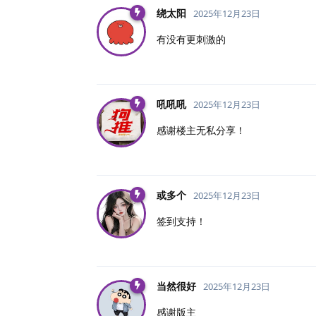
绕太阳
2025年12月23日
有没有更刺激的
吼吼吼
2025年12月23日
感谢楼主无私分享！
或多个
2025年12月23日
签到支持！
当然很好
2025年12月23日
感谢版主