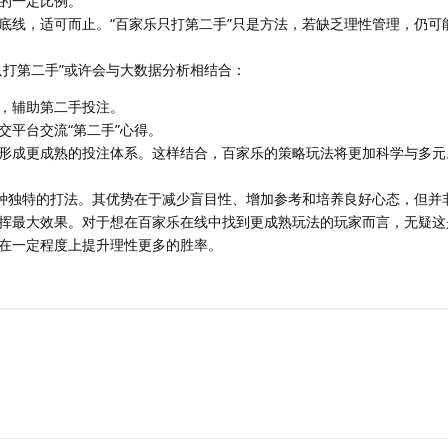
的一定比例。
底线，适可而止。“百家乐只打第二手”只是方法，若缺乏理性管理，仍可
只打第二手”或许会与大数据分析相结合：
势，辅助第二手投注。
交平台交流“第二手”心得。
形成更成熟的投注体系。这样结合，百家乐的策略玩法将更加科学与多元
一种独特的打法。其优势在于减少盲目性、增加参考和培养良好心态，但并
挥最大效果。对于想在百家乐在线中找到更成熟玩法的玩家而言，无疑这
在一定程度上提升理性更多的胜率。