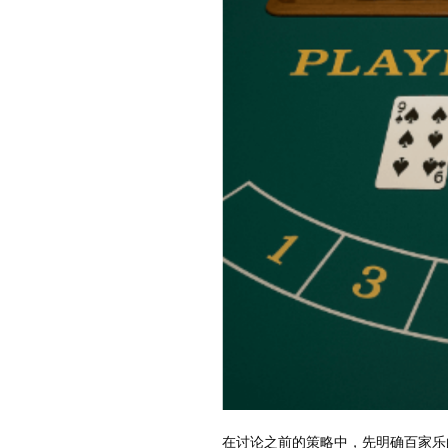
在讨论之前的策略中，先明确百家乐