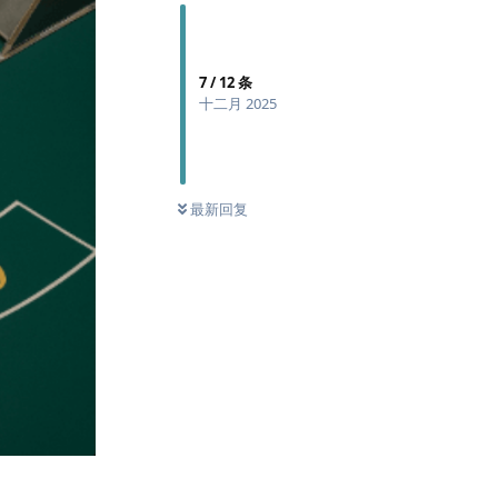
7
/
12
条
十二月 2025
最新回复