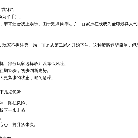
或“和”。
局为平手）。
，非常适合线上娱乐。由于规则简单明了，百家乐在线成为全球最具人气
时，玩家不押注第一局，而是从第二局才开始下注。这种策略造型简单，但
机，部分玩家选择放弃以降低风险。
往期经验，初步判断走势。
入更紧张的状态，避免急躁。
下几点优势：
注，降低风险。
析下一步走势。
。
心态，提升紧张度。