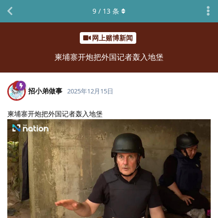
9
/
13
条
网上赌博新闻
柬埔寨开炮把外国记者轰入地堡
招小弟做事
2025年12月15日
柬埔寨开炮把外国记者轰入地堡