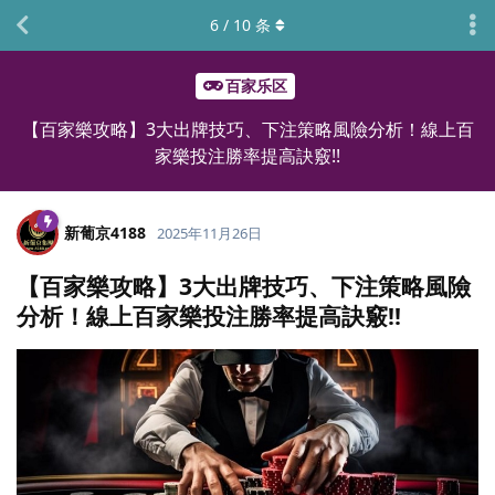
6
/
10
条
百家乐区
【百家樂攻略】3大出牌技巧、下注策略風險分析！線上百
家樂投注勝率提高訣竅!!
新葡京4188
2025年11月26日
【百家樂攻略】3大出牌技巧、下注策略風險
分析！線上百家樂投注勝率提高訣竅!!