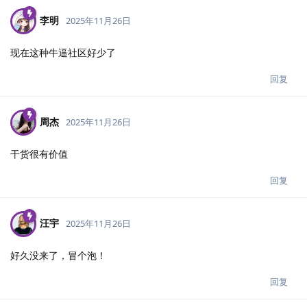
李明
2025年11月26日
现在这种牛逼社区好少了
回复
周杰
2025年11月26日
干货很有价值
回复
汪宇
2025年11月26日
好久没来了，冒个泡！
回复