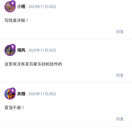
小雨
2025年11月26日
写得真详细！
回复
湖风
2025年11月26日
这里有没有卖百家乐挂机软件的
回复
灰猫
2025年11月26日
置顶不谢！
回复