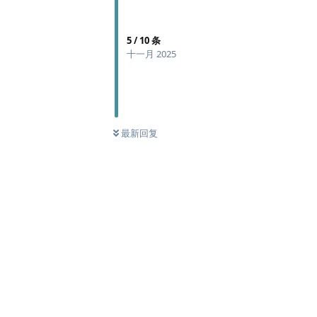
5
/
10
条
十一月 2025
最新回复