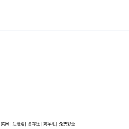
 白菜网| 注册送| 首存送| 薅羊毛| 免费彩金