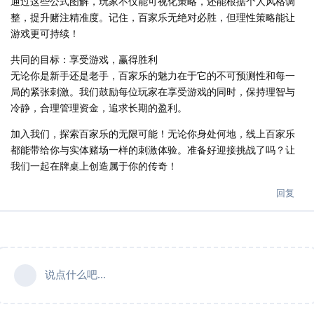
通过这些公式图解，玩家不仅能可视化策略，还能根据个人风格调
整，提升赌注精准度。记住，百家乐无绝对必胜，但理性策略能让
游戏更可持续！
共同的目标：享受游戏，赢得胜利
无论你是新手还是老手，百家乐的魅力在于它的不可预测性和每一
局的紧张刺激。我们鼓励每位玩家在享受游戏的同时，保持理智与
冷静，合理管理资金，追求长期的盈利。
加入我们，探索百家乐的无限可能！无论你身处何地，线上百家乐
都能带给你与实体赌场一样的刺激体验。准备好迎接挑战了吗？让
我们一起在牌桌上创造属于你的传奇！
回复
说点什么吧...