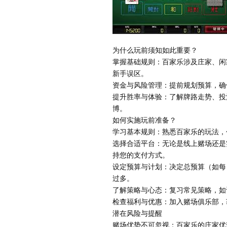
为什么玩前须知如此重要？
掌握基础规则：百家乐涉及庄家、闲
新手误区。
资金与风险管理：提前规划预算，确
提升胜率与体验：了解牌路走势、投
博。
如何实施玩前准备？
学习基本规则：熟悉百家乐的玩法，
选择合适平台：无论是线上赌场还是
持您的支付方式。
设定预算与计划：决定总预算（如每
过多。
了解策略与心态：复习常见策略，如
检查福利与优惠：加入赌场俱乐部，
潜在风险与提醒
赌场优势不可忽视：百家乐的庄家优