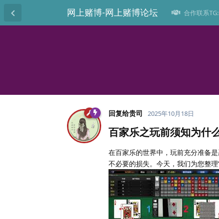
网上赌博-网上赌博论坛
合作联系TG:@
回复给贵司
2025年10月18日
百家乐之玩前须知为什
在百家乐的世界中，玩前充分准备是
不必要的损失。今天，我们为您整理