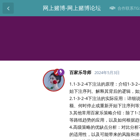
网上赌博-网上赌博论坛
合作联系TG:@
百家乐导师
2024年5月3日
1.1-3-2-4下注法的原理：介绍
始下注序列。解释其背后的逻辑，如
2.1-3-2-4下注法的实际应用：
额、何时停止或重新开始下注序列等
3.其他常用百家乐策略介绍：除了1
等路纸趋势的应用，以及如何根据趋
4.高级策略的优缺点分析：对比分析
的适用性，以及可能带来的风险和潜