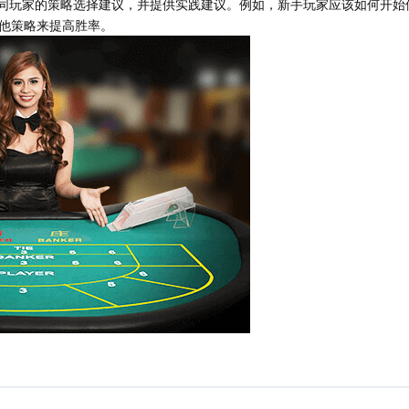
同玩家的策略选择建议，并提供实践建议。例如，新手玩家应该如何开始使用1
他策略来提高胜率。