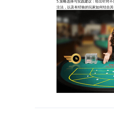
5.策略选择与实践建议：给出针对不
注法，以及有经验的玩家如何结合其