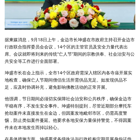
据柬媒消息，9月18日上午，金边市长坤盛在市政府主持召开金边市
行政联合指挥委员会会议，14个区的主管官员及安全力量代表出
席。会议就即将到来的传统“亡人节”期间的宗教供奉、社会治安与公
共安全等工作进行全面部署。
坤盛市长在会上指示，全市14个区政府需深入辖区内各寺庙开展实
地检查，确保亡人节期间僧侣生活所需供品充足。如发现供品不
足，应及时协调补充，避免影响佛教活动的正常开展。
他强调，节日期间必须切实保障社会治安和公共秩序，确保金边市
平稳有序，不发生安全事件。坤盛特别提到，尽管近期部分摩托车
抢劫案件未直接发生在金边，但因案发地毗邻市区，仍需高度警
惕，防止类似案件蔓延。他要求各地安保力量保持警觉，不得因案
件未在本地发生而掉以轻心。
在具体措施方面，坤盛要求各级执法与行政机构定期开展身份证件