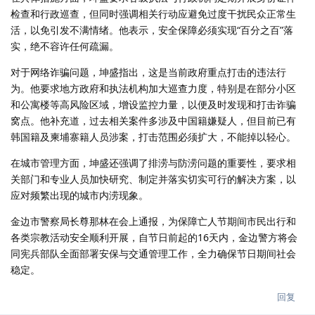
检查和行政巡查，但同时强调相关行动应避免过度干扰民众正常生
活，以免引发不满情绪。他表示，安全保障必须实现“百分之百”落
实，绝不容许任何疏漏。
对于网络诈骗问题，坤盛指出，这是当前政府重点打击的违法行
为。他要求地方政府和执法机构加大巡查力度，特别是在部分小区
和公寓楼等高风险区域，增设监控力量，以便及时发现和打击诈骗
窝点。他补充道，过去相关案件多涉及中国籍嫌疑人，但目前已有
韩国籍及柬埔寨籍人员涉案，打击范围必须扩大，不能掉以轻心。
在城市管理方面，坤盛还强调了排涝与防涝问题的重要性，要求相
关部门和专业人员加快研究、制定并落实切实可行的解决方案，以
应对频繁出现的城市内涝现象。
金边市警察局长尊那林在会上通报，为保障亡人节期间市民出行和
各类宗教活动安全顺利开展，自节日前起的16天内，金边警方将会
同宪兵部队全面部署安保与交通管理工作，全力确保节日期间社会
稳定。
回复