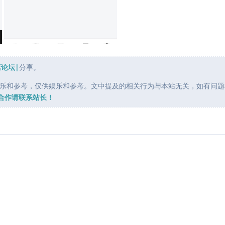
菜论坛|
分享。
乐和参考，仅供娱乐和参考。文中提及的相关行为与本站无关，如有问题
合作请联系站长！