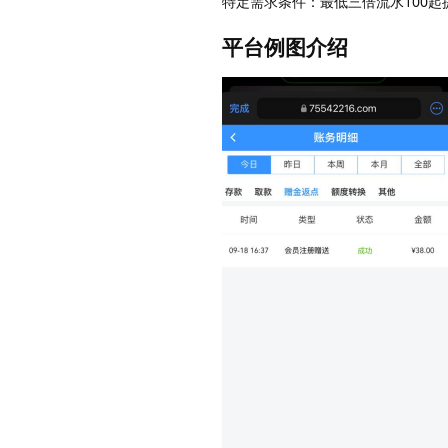
特定需求条件：最低三倍流水100起
平台例图介绍