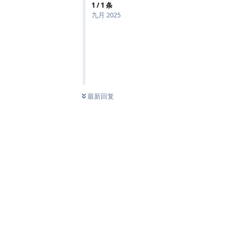
1
/
1
条
九月 2025
最新回复