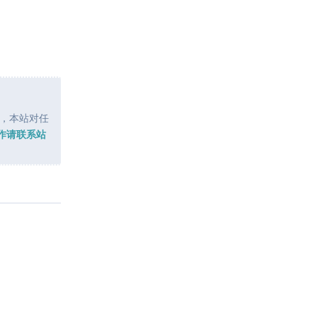
，本站对任
作请联系站
回复