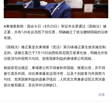
#柬埔寨新闻：国会今日（8月25日）审议并全票通过《国籍法》修
正案，共有120名议员投下信任票，明确确立了依法撤销国籍的法律
依据。
《国籍法》修正案是在柬埔寨《宪法》第33条修正案生效实施后制
定的。该修正案已于7月15日由西哈莫尼国王签署生效，明确允许依
法取消与外国势力勾结、损害国家利益的柬埔寨公民国籍。
根据原宪法规定，柬埔寨公民不得被剥夺国籍、驱逐出境，亦不得
被引渡至外国。但在柬泰爆发边境冲突，以及个别政客与外国势力
勾结、危害国家利益的迹象浮现后，人民党主席兼参议院主席洪森
提出修宪建议，旨在弥补法律缺口。
回复